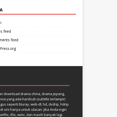
A
n
es feed
ents feed
Press.org
dan download drama china, drama jepang,
ia yang ada hardsub (subtitle terlampir)
us seperti bluray, web-dl, hd, dvdrip, hdrip
 sini hanya untuk ulasan. Jika Anda ingin
ix, iflix, wetv, dan masih banyak lagi.