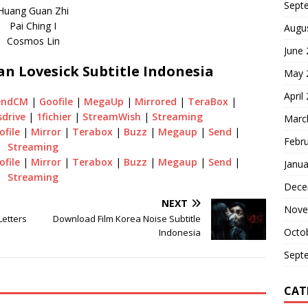
Sept
Huang Guan Zhi
Pai Ching I
Augu
Cosmos Lin
June
n Lovesick Subtitle Indonesia
May 
April
endCM
|
Goofile
|
MegaUp
|
Mirrored
|
TeraBox
|
sdrive
|
1fichier
|
StreamWish
|
Streaming
Marc
ofile
|
Mirror
|
Terabox
|
Buzz
|
Megaup
|
Send
|
Febr
Streaming
ofile
|
Mirror
|
Terabox
|
Buzz
|
Megaup
|
Send
|
Janua
Streaming
Dece
NEXT
Nove
etters
Download Film Korea Noise Subtitle
Octo
Indonesia
Sept
CAT