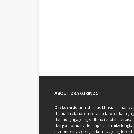
ABOUT DRAKORINDO
DrakorIndo
adalah situs khusus dimana an
drama thailand, dan drama taiwan, kami jug
dan ada juga yang softsub (subtitle terpisa
dengan format video mp4 serta mkv lengkap 
menontonnya dengan kualitas yang lebih bai