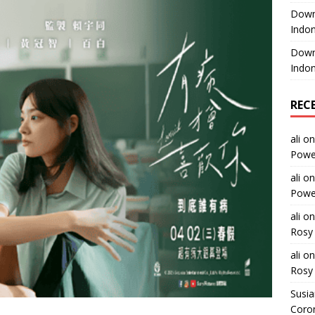
Downl
Indon
Downl
Indon
REC
ali
o
Power
ali
o
Power
ali
o
Rosy 
ali
o
Rosy 
Susi
Coron