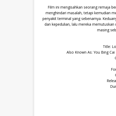
Film ini mengisahkan seorang remaja ber
menghindari masalah, tetapi kemudian m
penyakit terminal yang sebenarnya. Kedua
dan kepedulian, lalu mereka memutuskan
masing seb
Title:
Also Known As: You Bing Cai H
Fo
Relea
Dur