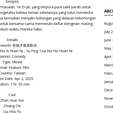
Sinopsis
masalah, Ye Zi-jie, yang berpura-pura sakit parah untuk
ARC
engetahui bahwa teman sekelasnya yang tulus menderita
nya kemudian menjalin hubungan yang didasari kebohongan
Augu
 untuk bersama-sama memenuhi daftar keinginan masing-
elum waktu mereka habis.
July 
Details
June
 Lovesick/ 有病才會喜歡你
May 
ui Xi Huan Ni , Yu Ping Tsai Hui Hsi Huan Ni
Genres: Comedy
April
Type: Movie
Marc
rmat: Feature Film
Country: Taiwan
Febr
se Date: Apr 2, 2025
Janua
ation: 1 hr. 50 min.
Dece
Cast
Nove
Zhan Huai Yun
Chiang Chi
Octo
Liu Hsiu Fu