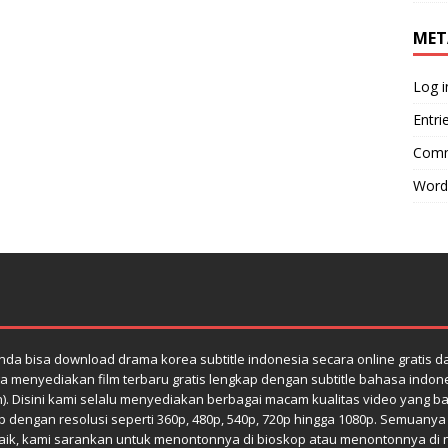
MET
Log i
Entri
Comm
Word
da bisa download drama korea subtitle indonesia secara online gratis 
a menyediakan film terbaru gratis lengkap dengan subtitle bahasa indones
h). Disini kami selalu menyediakan berbagai macam kualitas video yang bag
dengan resolusi seperti 360p, 480p, 540p, 720p hingga 1080p. Semuanya di
k, kami sarankan untuk menontonnya di bioskop atau menontonnya di netfl