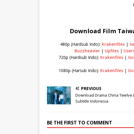
Download Film Taiwa
480p (Hardsub Indo):
Krakenfiles
|
S
Buzzheavier
|
Upfiles
|
User
720p (Hardsub Indo):
Krakenfiles
|
Go
1080p (Harsub Indo):
Krakenfiles
|
Go
PREVIOUS
Download Drama China Twelve L
Subtitle Indonesia
BE THE FIRST TO COMMENT