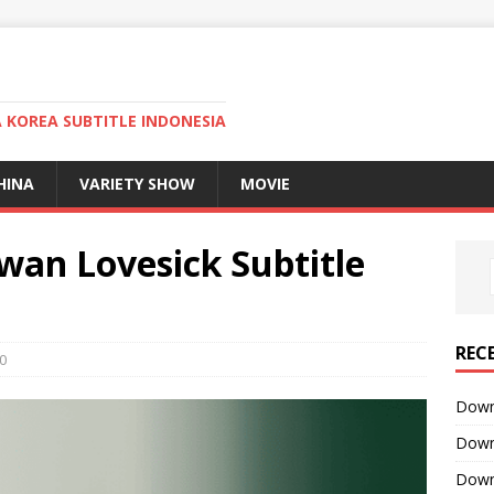
KOREA SUBTITLE INDONESIA
HINA
VARIETY SHOW
MOVIE
wan Lovesick Subtitle
REC
0
Downl
Downl
Downl