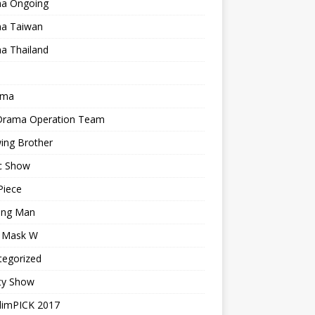
a Ongoing
a Taiwan
a Thailand
ama
 Drama Operation Team
ing Brother
c Show
Piece
ing Man
r Mask W
tegorized
ty Show
limPICK 2017