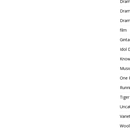
Dram
Dram
Dram
film
Gint
Idol
Know
Musi
One 
Runn
Tige
Unca
Varie
Wool