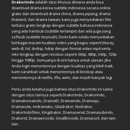
DrakorIndo
adalah situs khusus dimana anda bisa
download drama korea subtitle indonesia secara online
gratis dan download drama china, drama jepang, drama
thailand, dan drama taiwan, kami juga menyediakan film
terbaru gratis lengkap dengan subtitle bahasa indonesia
yang ada hardsub (subtitle terlampir) dan ada juga yang
softsub (subtitle terpisah). Disini kami selalu menyediakan
berbagai macam kualitas video yang bagus seperti bluray,
web-dl, hd, dvdrip, hdrip dengan format video mp4 serta
mkv lengkap dengan resolusi seperti 360p, 480p, 540p, 720p
hingga 1080p. Semuanya di sini hanya untuk ulasan. Jika
Anda ingin menontonnya dengan kualitas yang lebih baik,
kami sarankan untuk menontonnya di bioskop atau
menontonnya di netflix, iflix, wetv, dan masih banyak lagi.
Perlu anda ketahui juga bahwa situs DrakorIndo ini sama
dengan situs lainnya seperti DrakorIndo, DrakorIndo,
Dramakoreaindo, DramaID, Dramaindo, Dramaqu,
Dramacute, Inidramaku, Giladrakor, Nodrakor,
DrakorIndofilms, Kingdrakor, Dramaserial, Dramasubindo,
Drakorid, Dramaencode, SmallEncode, Dramacool, dan lain-
lain.