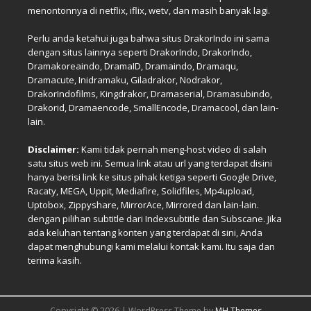
menontonnya di netflix, iflix, wetv, dan masih banyak lagi.
Perlu anda ketahui juga bahwa situs DrakorIndo ini sama
dengan situs lainnya seperti DrakorIndo, DrakorIndo,
Dramakoreaindo, DramaID, Dramaindo, Dramaqu,
Dramacute, Inidramaku, Giladrakor, Nodrakor,
DrakorIndofilms, Kingdrakor, Dramaserial, Dramasubindo,
Drakorid, Dramaencode, SmallEncode, Dramacool, dan lain-
lain.
Disclaimer:
Kami tidak pernah meng-host video di salah
satu situs web ini. Semua link atau url yang terdapat disini
hanya berisi link ke situs pihak ketiga seperti Google Drive,
Racaty, MEGA, Uppit, Mediafire, Solidfiles, Mp4upload,
Uptobox, Zippyshare, MirrorAce, Mirrored dan lain-lain.
dengan pilihan subtitle dari Indexsubtitle dan Subscane. Jika
ada keluhan tentang konten yang terdapat di sini, Anda
dapat menghubungi kami melalui kontak kami. Itu saja dan
terima kasih.
Copyright © 2026 | WordPress Theme by
MH Themes