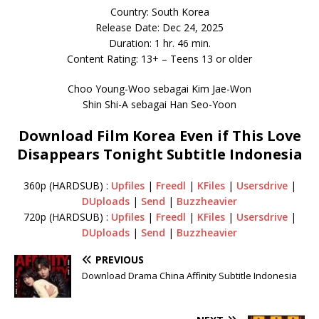
Country: South Korea
Release Date: Dec 24, 2025
Duration: 1 hr. 46 min.
Content Rating: 13+ – Teens 13 or older
Choo Young-Woo sebagai Kim Jae-Won
Shin Shi-A sebagai Han Seo-Yoon
Download Film Korea Even if This Love
Disappears Tonight Subtitle Indonesia
360p (HARDSUB) :
Upfiles
|
Freedl
|
KFiles
|
Usersdrive
|
DUploads
|
Send
|
Buzzheavier
720p (HARDSUB) :
Upfiles
|
Freedl
|
KFiles
|
Usersdrive
|
DUploads
|
Send
|
Buzzheavier
PREVIOUS
Download Drama China Affinity Subtitle Indonesia