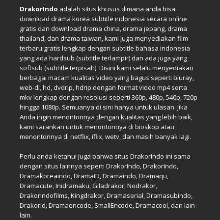
DrakorIndo
adalah situs khusus dimana anda bisa
download drama korea subtitle indonesia secara online
gratis dan download drama china, drama jepang, drama
thailand, dan drama taiwan, kami juga menyediakan film
terbaru gratis lengkap dengan subtitle bahasa indonesia
yang ada hardsub (subtitle terlampir) dan ada juga yang
softsub (subtitle terpisah). Disini kami selalu menyediakan
berbagai macam kualitas video yang bagus seperti bluray,
web-dl, hd, dvdrip, hdrip dengan format video mp4 serta
mkv lengkap dengan resolusi seperti 360p, 480p, 540p, 720p
hingga 1080p. Semuanya di sini hanya untuk ulasan. Jika
Anda ingin menontonnya dengan kualitas yang lebih baik,
kami sarankan untuk menontonnya di bioskop atau
menontonnya di netflix, iflix, wetv, dan masih banyak lagi.
Perlu anda ketahui juga bahwa situs DrakorIndo ini sama
dengan situs lainnya seperti DrakorIndo, DrakorIndo,
Dramakoreaindo, DramaID, Dramaindo, Dramaqu,
Dramacute, Inidramaku, Giladrakor, Nodrakor,
DrakorIndofilms, Kingdrakor, Dramaserial, Dramasubindo,
Drakorid, Dramaencode, SmallEncode, Dramacool, dan lain-
lain.