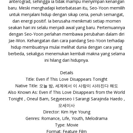
anterograd, sehingga ia tidak mampu menyimpan kenangan
baru. Meski menghadapi keterbatasan itu, Seo-Yoon memilih
untuk menjalani hidup dengan sikap ceria, penuh semangat,
dan energi positif. Ia berusaha menikmati setiap momen
seakan hari ini selalu menjadi awal yang baru. Pertemuannya
dengan Seo-Yoon perlahan membawa perubahan dalam diri
Jae-Won. Kehangatan dan cara pandang Seo-Yoon terhadap
hidup membuatnya mulai melihat dunia dengan cara yang
berbeda, sekaligus menemukan kembali makna yang selama
ini hilang dari hidupnya.
Details
Title: Even if This Love Disappears Tonight
Native Title: 오늘 밤, 세계에서 이 사랑이 사라진다 해도
Also Known As: Even if This Love Disappears from the World
Tonight , Oneul Bam, Segyeeseo I Sarangi Sarajinda Haedo ,
오세이사
Director: Kim Hye Young
Genres: Romance, Life, Youth, Melodrama
Type: Movie
Format: Feature Film