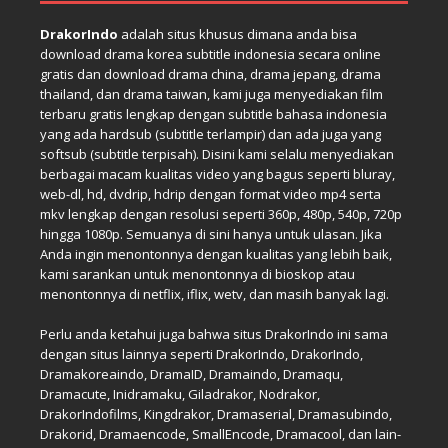
DrakorIndo
adalah situs khusus dimana anda bisa
download drama korea subtitle indonesia secara online
gratis dan download drama china, drama jepang, drama
thailand, dan drama taiwan, kami juga menyediakan film
terbaru gratis lengkap dengan subtitle bahasa indonesia
yang ada hardsub (subtitle terlampir) dan ada juga yang
softsub (subtitle terpisah). Disini kami selalu menyediakan
berbagai macam kualitas video yang bagus seperti bluray,
web-dl, hd, dvdrip, hdrip dengan format video mp4 serta
mkv lengkap dengan resolusi seperti 360p, 480p, 540p, 720p
hingga 1080p. Semuanya di sini hanya untuk ulasan. Jika
Anda ingin menontonnya dengan kualitas yang lebih baik,
kami sarankan untuk menontonnya di bioskop atau
menontonnya di netflix, iflix, wetv, dan masih banyak lagi.
Perlu anda ketahui juga bahwa situs DrakorIndo ini sama
dengan situs lainnya seperti DrakorIndo, DrakorIndo,
Dramakoreaindo, DramaID, Dramaindo, Dramaqu,
Dramacute, Inidramaku, Giladrakor, Nodrakor,
DrakorIndofilms, Kingdrakor, Dramaserial, Dramasubindo,
Drakorid, Dramaencode, SmallEncode, Dramacool, dan lain-