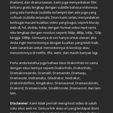
thailand, dan drama taiwan, kami juga menyediakan film
terbaru gratis lengkap dengan subtitle bahasa indonesia
yang ada hardsub (subtitle terlampir) dan ada juga yang
softsub (subtitle terpisah). Disini kami selalu menyediakan
berbagai macam kualitas video yang bagus seperti bluray,
web-dl, hd, dvdrip, hdrip dengan format video mp4 serta
mkv lengkap dengan resolusi seperti 360p, 480p, 540p, 720p
hingga 1080p. Semuanya di sini hanya untuk ulasan. Jika
Anda ingin menontonnya dengan kualitas yang lebih baik,
kami sarankan untuk menontonnya di bioskop atau
menontonnya di netflix, iflix, wetv, dan masih banyak lagi.
Perlu anda ketahui juga bahwa situs DrakorIndo ini sama
dengan situs lainnya seperti DrakorIndo, DrakorIndo,
Dramakoreaindo, DramaID, Dramaindo, Dramaqu,
Dramacute, Inidramaku, Giladrakor, Nodrakor,
DrakorIndofilms, Kingdrakor, Dramaserial, Dramasubindo,
Drakorid, Dramaencode, SmallEncode, Dramacool, dan lain-
lain.
Disclaimer:
Kami tidak pernah meng-host video di salah
satu situs web ini. Semua link atau url yang terdapat disini