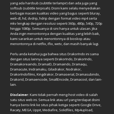
yang ada hardsub (subtitle terlampir) dan ada juga yang
softsub (subtitle terpisah). Disini kami selalu menyediakan
berbagai macam kualitas video yang bagus seperti bluray,
web-dl, hd, dvdrip, hdrip dengan format video mp4 serta
mkv lengkap dengan resolusi seperti 360p, 480p, 540p, 720p
hingga 1080p. Semuanya di sini hanya untuk ulasan. Jika
Anda ingin menontonnya dengan kualitas yang lebih baik,
kami sarankan untuk menontonnya di bioskop atau
menontonnya di netflix, iflix, wetv, dan masih banyak lagi.
Perlu anda ketahui juga bahwa situs DrakorIndo ini sama
dengan situs lainnya seperti DrakorIndo, DrakorIndo,
Dramakoreaindo, DramaID, Dramaindo, Dramaqu,
Dramacute, Inidramaku, Giladrakor, Nodrakor,
DrakorIndofilms, Kingdrakor, Dramaserial, Dramasubindo,
Drakorid, Dramaencode, SmallEncode, Dramacool, dan lain-
lain.
Disclaimer:
Kami tidak pernah meng-host video di salah
satu situs web ini. Semua link atau url yang terdapat disini
hanya berisi link ke situs pihak ketiga seperti Google Drive,
Racaty, MEGA, Uppit, Mediafire, Solidfiles, Mp4upload,