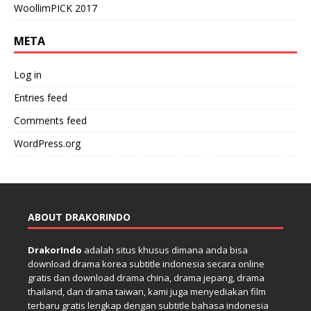
WoollimPICK 2017
META
Log in
Entries feed
Comments feed
WordPress.org
ABOUT DRAKORINDO
DrakorIndo
adalah situs khusus dimana anda bisa
download drama korea subtitle indonesia secara online
gratis dan download drama china, drama jepang, drama
thailand, dan drama taiwan, kami juga menyediakan film
terbaru gratis lengkap dengan subtitle bahasa indonesia