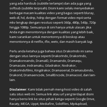
yang ada hardsub (subtitle terlampir) dan ada juga yang
softsub (subtitle terpisah). Disini kami selalu menyediakan
berbagai macam kualitas video yang bagus seperti bluray,
web-dl, hd, dvdrip, hdrip dengan format video mp4 serta
mkv lengkap dengan resolusi seperti 360p, 480p, 540p, 720p
hingga 1080p. Semuanya di sini hanya untuk ulasan. Jika
Anda ingin menontonnya dengan kualitas yang lebih baik,
kami sarankan untuk menontonnya di bioskop atau
menontonnya di netflix, iflix, wetv, dan masih banyak lagi.
Perlu anda ketahui juga bahwa situs DrakorIndo ini sama
dengan situs lainnya seperti DrakorIndo, DrakorIndo,
Dramakoreaindo, DramaID, Dramaindo, Dramaqu,
Dramacute, Inidramaku, Giladrakor, Nodrakor,
DrakorIndofilms, Kingdrakor, Dramaserial, Dramasubindo,
Drakorid, Dramaencode, SmallEncode, Dramacool, dan lain-
lain.
Disclaimer:
Kami tidak pernah meng-host video di salah
satu situs web ini. Semua link atau url yang terdapat disini
hanya berisi link ke situs pihak ketiga seperti Google Drive,
Racaty, MEGA, Uppit, Mediafire, Solidfiles, Mp4upload,