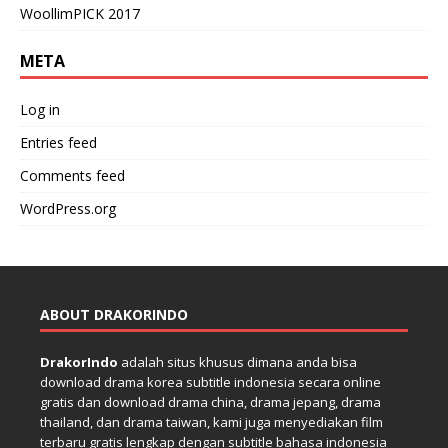
WoollimPICK 2017
META
Log in
Entries feed
Comments feed
WordPress.org
ABOUT DRAKORINDO
DrakorIndo
adalah situs khusus dimana anda bisa
download drama korea subtitle indonesia secara online
gratis dan download drama china, drama jepang, drama
thailand, dan drama taiwan, kami juga menyediakan film
terbaru gratis lengkap dengan subtitle bahasa indonesia