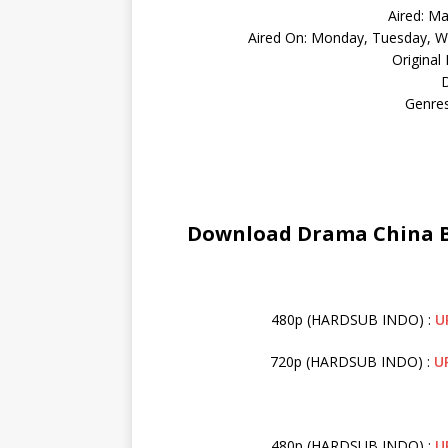
Aired: Ma
Aired On: Monday, Tuesday, We
Original
D
Genres
Download Drama China Bu
480p (HARDSUB INDO) :
U
720p (HARDSUB INDO) :
U
480p (HARDSUB INDO) :
U