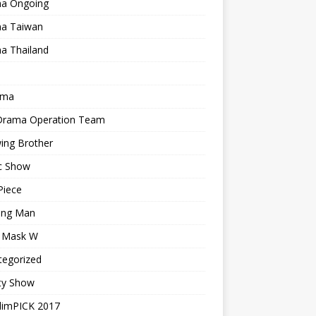
a Ongoing
a Taiwan
a Thailand
ama
 Drama Operation Team
ing Brother
c Show
Piece
ing Man
r Mask W
tegorized
ty Show
limPICK 2017