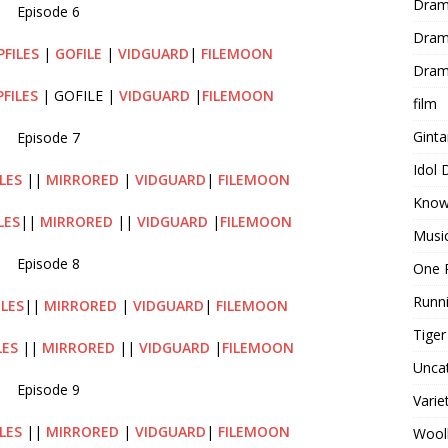
Dram
Episode 6
Dram
PFILES
|
GOFILE
|
VIDGUARD
|
FILEMOON
Dram
PFILES
| GOFILE |
VIDGUARD
|
FILEMOON
film
Gint
Episode 7
Idol
LES
||
MIRRORED
|
VIDGUARD
|
FILEMOON
Know
LES
||
MIRRORED
||
VIDGUARD
|
FILEMOON
Musi
Episode 8
One 
Runn
ILES
||
MIRRORED
|
VIDGUARD
|
FILEMOON
Tige
LES
||
MIRRORED
||
VIDGUARD
|
FILEMOON
Unca
Episode 9
Varie
LES
||
MIRRORED
|
VIDGUARD
|
FILEMOON
Wool