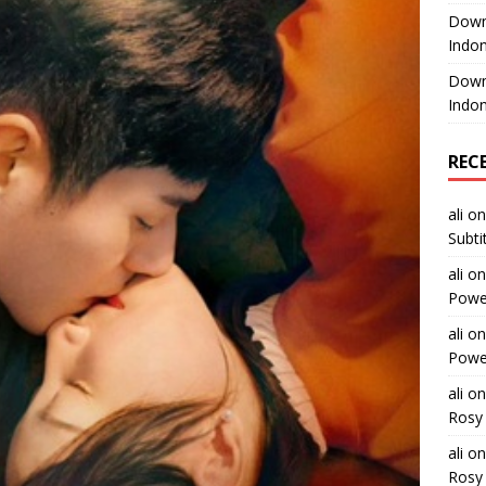
Downl
Indon
Downl
Indon
REC
ali
o
Subti
ali
o
Power
ali
o
Power
ali
o
Rosy 
ali
o
Rosy 