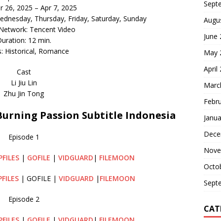
Sept
r 26, 2025 – Apr 7, 2025
dnesday, Thursday, Friday, Saturday, Sunday
Augu
 Network: Tencent Video
June
uration: 12 min.
: Historical, Romance
May 
April
Cast
Li Jiu Lin
Marc
Zhu Jin Tong
Febr
rning Passion Subtitle Indonesia
Janua
Dece
Episode 1
Nove
PFILES
|
GOFILE
|
VIDGUARD
|
FILEMOON
Octo
PFILES
| GOFILE |
VIDGUARD
|
FILEMOON
Sept
Episode 2
CAT
PFILES
|
GOFILE
|
VIDGUARD
|
FILEMOON