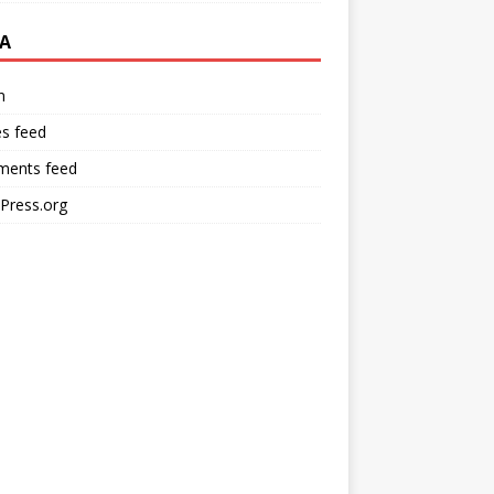
A
n
es feed
ents feed
Press.org