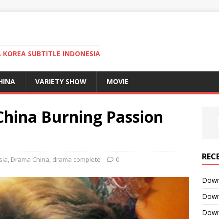
KOREA SUBTITLE INDONESIA
HINA
VARIETY SHOW
MOVIE
hina Burning Passion
REC
sia
,
Drama China
,
drama complete
0
Downl
Downl
Downl