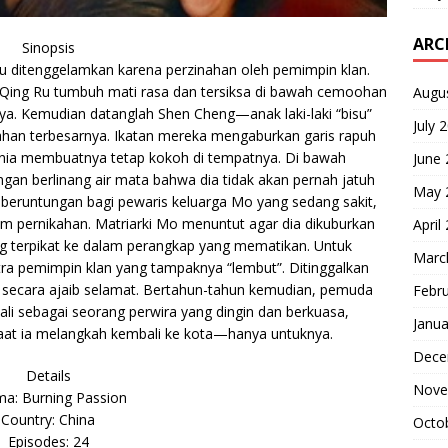
ARC
Sinopsis
Ru ditenggelamkan karena perzinahan oleh pemimpin klan.
,” Qing Ru tumbuh mati rasa dan tersiksa di bawah cemoohan
Augu
ya. Kemudian datanglah Shen Cheng—anak laki-laki “bisu”
July 
han terbesarnya. Ikatan mereka mengaburkan garis rapuh
nia membuatnya tetap kokoh di tempatnya. Di bawah
June
an berlinang air mata bahwa dia tidak akan pernah jatuh
May 
eruntungan bagi pewaris keluarga Mo yang sedang sakit,
 pernikahan. Matriarki Mo menuntut agar dia dikuburkan
April
g terpikat ke dalam perangkap yang mematikan. Untuk
Marc
a pemimpin klan yang tampaknya “lembut”. Ditinggalkan
 secara ajaib selamat. Bertahun-tahun kemudian, pemuda
Febr
ali sebagai seorang perwira yang dingin dan berkuasa,
Janua
aat ia melangkah kembali ke kota—hanya untuknya.
Dece
Details
Nove
a: Burning Passion
Country: China
Octo
Episodes: 24