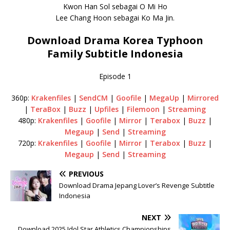
Kwon Han Sol sebagai O Mi Ho
Lee Chang Hoon sebagai Ko Ma Jin.
Download Drama Korea Typhoon
Family Subtitle Indonesia
Episode 1
360p:
Krakenfiles
|
SendCM
|
Goofile
|
MegaUp
|
Mirrored
|
TeraBox
|
Buzz
|
Upfiles
|
Filemoon
|
Streaming
480p:
Krakenfiles
|
Goofile
|
Mirror
|
Terabox
|
Buzz
|
Megaup
|
Send
|
Streaming
720p:
Krakenfiles
|
Goofile
|
Mirror
|
Terabox
|
Buzz
|
Megaup
|
Send
|
Streaming
PREVIOUS
Download Drama Jepang Lover’s Revenge Subtitle
Indonesia
NEXT
Download 2025 Idol Star Athletics Championships