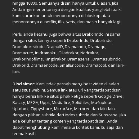
hingga 1080p. Semuanya di sini hanya untuk ulasan. Jika
Anda ingin menontonnya dengan kualitas yang lebih baik,
kami sarankan untuk menontonnya di bioskop atau
menontonnya di netflix, iflix, wetv, dan masih banyak lagi.
Perlu anda ketahui juga bahwa situs DrakorIndo ini sama
dengan situs lainnya seperti DrakorIndo, DrakorIndo,
Dramakoreaindo, DramaID, Dramaindo, Dramaqu,
Dramacute, Inidramaku, Giladrakor, Nodrakor,
DrakorIndofilms, Kingdrakor, Dramaserial, Dramasubindo,
Drakorid, Dramaencode, SmallEncode, Dramacool, dan lain-
lain.
Disclaimer:
Kami tidak pernah meng-host video di salah
satu situs web ini. Semua link atau url yang terdapat disini
hanya berisi link ke situs pihak ketiga seperti Google Drive,
Racaty, MEGA, Uppit, Mediafire, Solidfiles, Mp4upload,
Uptobox, Zippyshare, MirrorAce, Mirrored dan lain-lain.
dengan pilihan subtitle dari Indexsubtitle dan Subscane. Jika
ada keluhan tentang konten yang terdapat di sini, Anda
dapat menghubungi kami melalui kontak kami. Itu saja dan
terima kasih.