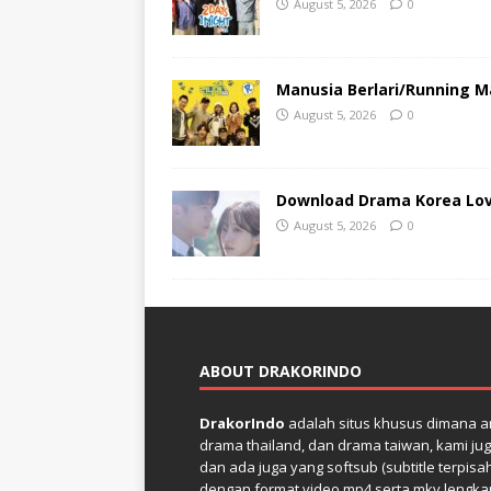
August 5, 2026
0
Manusia Berlari/Running Ma
August 5, 2026
0
Download Drama Korea Love
August 5, 2026
0
ABOUT DRAKORINDO
DrakorIndo
adalah situs khusus dimana an
drama thailand, dan drama taiwan, kami jug
dan ada juga yang softsub (subtitle terpisa
dengan format video mp4 serta mkv lengkap 