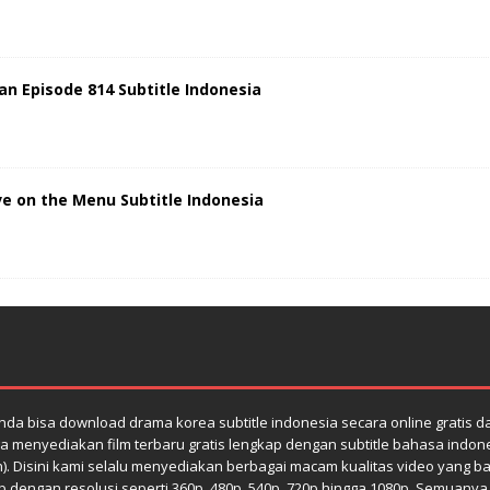
n Episode 814 Subtitle Indonesia
 on the Menu Subtitle Indonesia
da bisa download drama korea subtitle indonesia secara online gratis 
a menyediakan film terbaru gratis lengkap dengan subtitle bahasa indones
h). Disini kami selalu menyediakan berbagai macam kualitas video yang bag
dengan resolusi seperti 360p, 480p, 540p, 720p hingga 1080p. Semuanya di