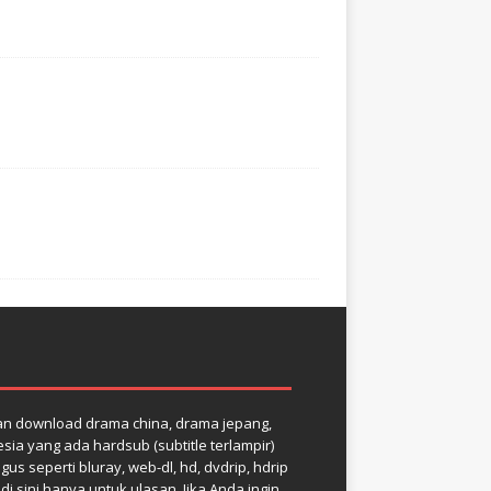
dan download drama china, drama jepang,
ia yang ada hardsub (subtitle terlampir)
us seperti bluray, web-dl, hd, dvdrip, hdrip
 sini hanya untuk ulasan. Jika Anda ingin